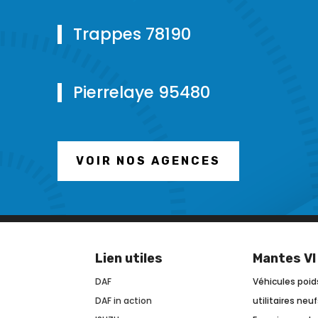
Trappes 78190
Pierrelaye 95480
VOIR NOS AGENCES
Lien utiles
Mantes VI
DAF
Véhicules poid
DAF in action
utilitaires neu