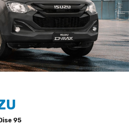
UZU
’Oise 95