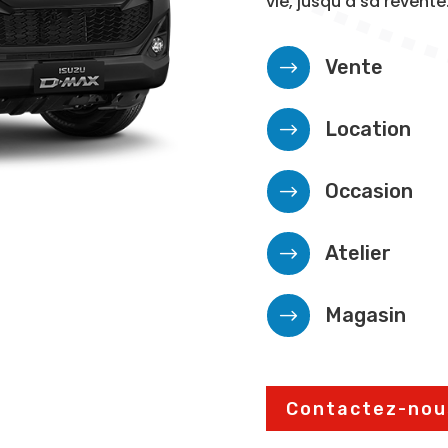
vie, jusqu’à sa revente
Vente
$
Location
$
Occasion
$
Atelier
$
Magasin
$
Contactez-nou