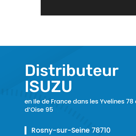
Distributeur
ISUZU
en Ile de France dans les Yvelines 78 
d’Oise 95
Rosny-sur-Seine 78710